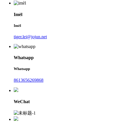
Imèl
Imèl
tiger.lei@jojun.net
Whatsapp
Whatsapp
8613656269868
WeChat