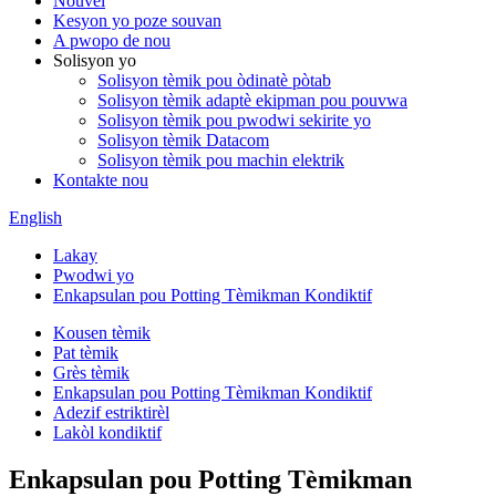
Nouvèl
Kesyon yo poze souvan
A pwopo de nou
Solisyon yo
Solisyon tèmik pou òdinatè pòtab
Solisyon tèmik adaptè ekipman pou pouvwa
Solisyon tèmik pou pwodwi sekirite yo
Solisyon tèmik Datacom
Solisyon tèmik pou machin elektrik
Kontakte nou
English
Lakay
Pwodwi yo
Enkapsulan pou Potting Tèmikman Kondiktif
Kousen tèmik
Pat tèmik
Grès tèmik
Enkapsulan pou Potting Tèmikman Kondiktif
Adezif estriktirèl
Lakòl kondiktif
Enkapsulan pou Potting Tèmikman