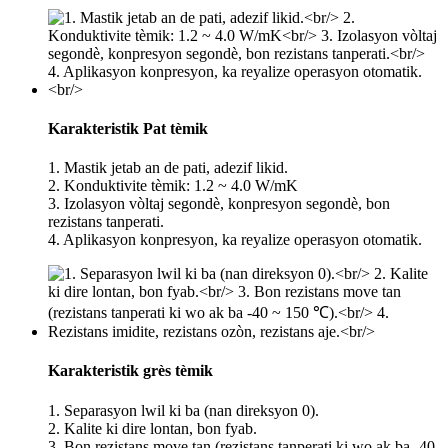
Karakteristik Pat tèmik
1. Mastik jetab an de pati, adezif likid.
2. Konduktivite tèmik: 1.2 ~ 4.0 W/mK
3. Izolasyon vòltaj segondè, konpresyon segondè, bon
rezistans tanperati.
4. Aplikasyon konpresyon, ka reyalize operasyon otomatik.
Karakteristik grès tèmik
1. Separasyon lwil ki ba (nan direksyon 0).
2. Kalite ki dire lontan, bon fyab.
3. Bon rezistans move tan (rezistans tanperati ki wo ak ba -40