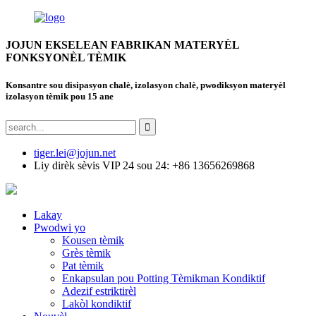
JOJUN EKSELEAN FABRIKAN MATERYÈL
FONKSYONÈL TÈMIK
Konsantre sou disipasyon chalè, izolasyon chalè, pwodiksyon materyèl
izolasyon tèmik pou 15 ane
tiger.lei@jojun.net
Liy dirèk sèvis VIP 24 sou 24: +86 13656269868
Lakay
Pwodwi yo
Kousen tèmik
Grès tèmik
Pat tèmik
Enkapsulan pou Potting Tèmikman Kondiktif
Adezif estriktirèl
Lakòl kondiktif