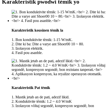
Karakteristik pwodwi tèmik yo
Karakteristik kousinen tèmik la
1. Bon konduktivite tèmik: 1-15 W/mK.
2. Dite ki ba: Dite a varye ant Shoer00 10 ~ 80.
3. Izolasyon elektrik.
4. Fasil pou asanble.
Karakteristik Pat tèmik
1. Mastik jetab an de pati, adezif likid.
2. Konduktivite tèmik: 1.2 ~ 4.0 W/mK
3. Izolasyon vòltaj segondè, konpresyon segondè, bon