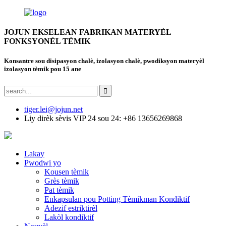
JOJUN EKSELEAN FABRIKAN MATERYÈL
FONKSYONÈL TÈMIK
Konsantre sou disipasyon chalè, izolasyon chalè, pwodiksyon materyèl
izolasyon tèmik pou 15 ane
tiger.lei@jojun.net
Liy dirèk sèvis VIP 24 sou 24: +86 13656269868
Lakay
Pwodwi yo
Kousen tèmik
Grès tèmik
Pat tèmik
Enkapsulan pou Potting Tèmikman Kondiktif
Adezif estriktirèl
Lakòl kondiktif