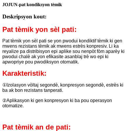
JOJUN-pat kondiksyon tèmik
Deskripsyon kout:
Pat tèmik yon sèl pati:
Pat tèmik yon sèl pati se yon pwodui kondiktif tèmik ki gen
mwens rezistans tèmik ak mwens estrès konpresiv. Li ka
reyalize pa distribisyon epi aplike sou nenpòt fòm aparèy ki
pwodui chalè ak yon efikasite asanblaj trè wo epi ki
apwopriye pou pwodiksyon otomatik.
Karakteristik:
①Izolasyon vòltaj segondè, konpresyon segondè, estrès ki
ba ak bon rezistans tanperati.
②Aplikasyon ki gen konpresyon ki ba pou operasyon
otomatize.
Pat tèmik an de pati: