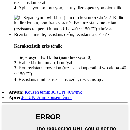
rezistans tanperati.
4. Aplikasyon konpresyon, ka reyalize operasyon otomatik.
Karakteristik grès tèmik
1. Separasyon lwil ki ba (nan direksyon 0).
2. Kalite ki dire lontan, bon fyab.
3. Bon rezistans move tan (rezistans tanperati ki wo ak ba -40
~ 150 ℃).
4. Rezistans imidite, rezistans ozòn, rezistans aje.
Anvan:
Kousen tèmik JOJUN-40w/mk
Apre:
JOJUN-7mm kousen tèmik