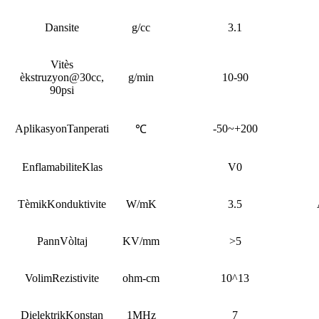
Dansite
g/cc
3.1
Vitès
èkstruzyon
@30cc,
g/min
10-90
90psi
Aplikasyon
Tanperati
-50~+200
℃
Enflamabilite
Klas
V0
Tèmik
Konduktivite
W/mK
3.5
Pann
Vòltaj
KV/mm
>5
Volim
Rezistivite
ohm-cm
10^13
Dielektrik
Konstan
1MHz
7