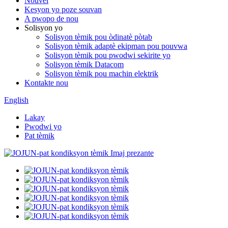
Nouvèl
Kesyon yo poze souvan
A pwopo de nou
Solisyon yo
Solisyon tèmik pou òdinatè pòtab
Solisyon tèmik adaptè ekipman pou pouvwa
Solisyon tèmik pou pwodwi sekirite yo
Solisyon tèmik Datacom
Solisyon tèmik pou machin elektrik
Kontakte nou
English
Lakay
Pwodwi yo
Pat tèmik