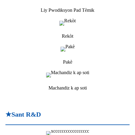
Liy Pwodiksyon Pad Tèmik
Rekòt
Pakè
Machandiz k ap soti
★Sant R&D