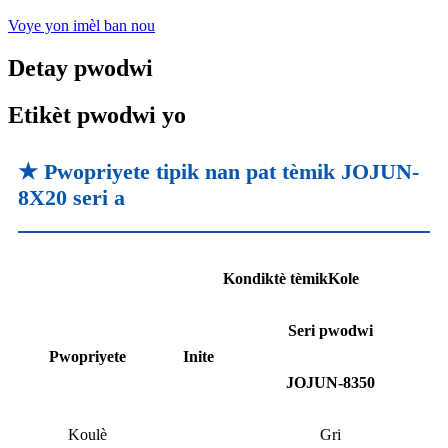
Voye yon imèl ban nou
Detay pwodwi
Etikèt pwodwi yo
★ Pwopriyete tipik nan pat tèmik JOJUN-
8X20 seri a
Kondiktè tèmik
Kole
Seri pwodwi
Pwopriyete
Inite
JOJUN-8350
Koulè
Gri