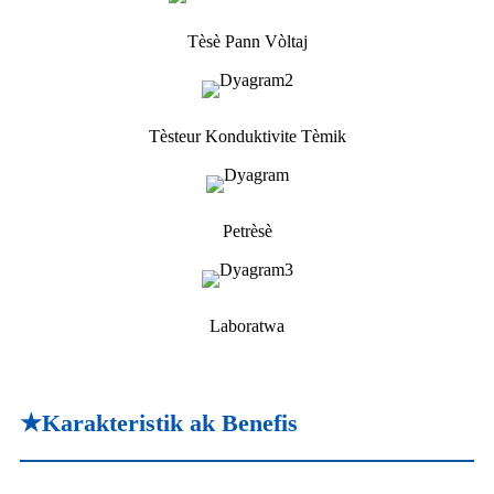
Tèsè Pann Vòltaj
Tèsteur Konduktivite Tèmik
Petrèsè
Laboratwa
★Karakteristik ak Benefis