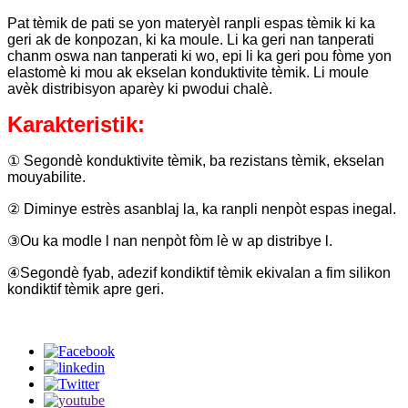
Pat tèmik de pati se yon materyèl ranpli espas tèmik ki ka
geri ak de konpozan, ki ka moule. Li ka geri nan tanperati
chanm oswa nan tanperati ki wo, epi li ka geri pou fòme yon
elastomè ki mou ak ekselan konduktivite tèmik. Li moule
avèk distribisyon aparèy ki pwodui chalè.
Karakteristik:
① Segondè konduktivite tèmik, ba rezistans tèmik, ekselan
mouyabilite.
② Diminye estrès asanblaj la, ka ranpli nenpòt espas inegal.
③Ou ka modle l nan nenpòt fòm lè w ap distribye l.
④Segondè fyab, adezif kondiktif tèmik ekivalan a fim silikon
kondiktif tèmik apre geri.