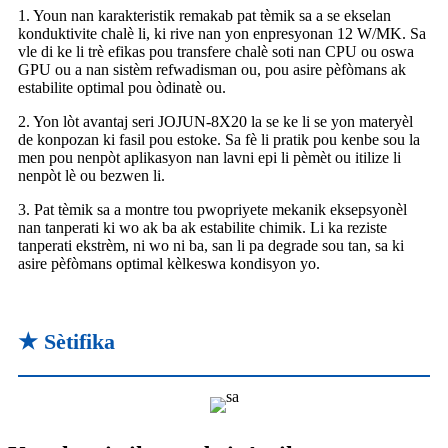
1. Youn nan karakteristik remakab pat tèmik sa a se ekselan
konduktivite chalè li, ki rive nan yon enpresyonan 12 W/MK. Sa
vle di ke li trè efikas pou transfere chalè soti nan CPU ou oswa
GPU ou a nan sistèm refwadisman ou, pou asire pèfòmans ak
estabilite optimal pou òdinatè ou.
2. Yon lòt avantaj seri JOJUN-8X20 la se ke li se yon materyèl
de konpozan ki fasil pou estoke. Sa fè li pratik pou kenbe sou la
men pou nenpòt aplikasyon nan lavni epi li pèmèt ou itilize li
nenpòt lè ou bezwen li.
3. Pat tèmik sa a montre tou pwopriyete mekanik eksepsyonèl
nan tanperati ki wo ak ba ak estabilite chimik. Li ka reziste
tanperati ekstrèm, ni wo ni ba, san li pa degrade sou tan, sa ki
asire pèfòmans optimal kèlkeswa kondisyon yo.
★ Sètifika