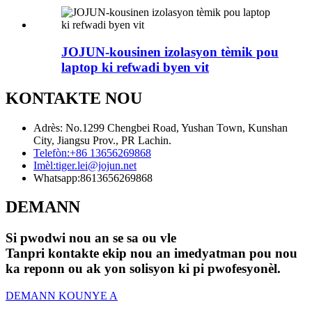
JOJUN-kousinen izolasyon tèmik pou
laptop ki refwadi byen vit
KONTAKTE NOU
Adrès: No.1299 Chengbei Road, Yushan Town, Kunshan
City, Jiangsu Prov., PR Lachin.
Telefòn:
+86 13656269868
Imèl:
tiger.lei@jojun.net
Whatsapp:
8613656269868
DEMANN
Si pwodwi nou an se sa ou vle
Tanpri kontakte ekip nou an imedyatman pou nou
ka reponn ou ak yon solisyon ki pi pwofesyonèl.
DEMANN KOUNYE A