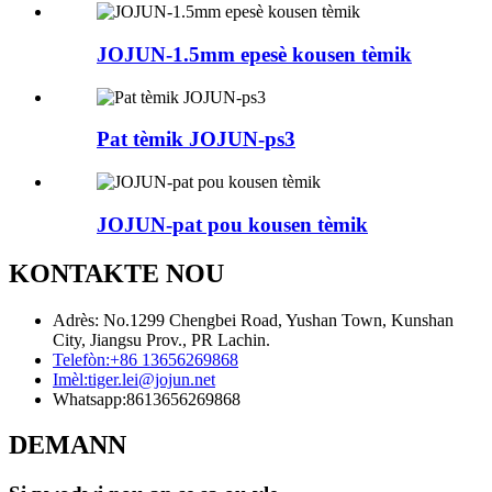
JOJUN-1.5mm epesè kousen tèmik
Pat tèmik JOJUN-ps3
JOJUN-pat pou kousen tèmik
KONTAKTE NOU
Adrès: No.1299 Chengbei Road, Yushan Town, Kunshan
City, Jiangsu Prov., PR Lachin.
Telefòn:
+86 13656269868
Imèl:
tiger.lei@jojun.net
Whatsapp:
8613656269868
DEMANN