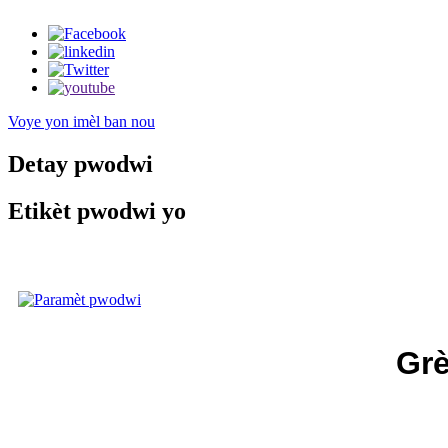
Voye yon imèl ban nou
Detay pwodwi
Etikèt pwodwi yo
Grè