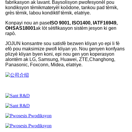
fabrikasyon ak lavant. Bay
solisyon pwofesyonèl pou
kondiksyon tèmik
materyèl koòdone, tankou pad tèmik,
grès tèmik, labou kondiktif tèmik, elatriye.
Konpayi nou an pase
ISO 9001, ISO1400, IATF16949,
OHSAS18001
ak lòt sètifikasyon sistèm jesyon ki gen
rapò.
JOJUN konsantre sou satisfè bezwen kliyan yo epi li fè
efò pou maksimize pwofi kliyan yo. Nou genyen konfyans
plizyè kliyan byen koni, epi nou gen yon koperasyon
alontèm ak LG, Samsung, Huawei, ZTE,
Changhong,
Panasonic, Foxconn, Midea, elatriye.