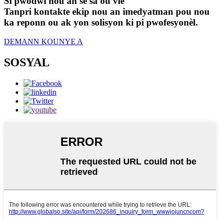
Si pwodwi nou an se sa ou vle
Tanpri kontakte ekip nou an imedyatman pou nou
ka reponn ou ak yon solisyon ki pi pwofesyonèl.
DEMANN KOUNYE A
SOSYAL