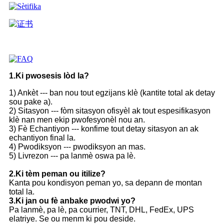
1.Ki pwosesis lòd la?
1) Ankèt --- ban nou tout egzijans klè (kantite total ak detay
sou pake a).
2) Sitasyon --- fòm sitasyon ofisyèl ak tout espesifikasyon
klè nan men ekip pwofesyonèl nou an.
3) Fè Echantiyon --- konfime tout detay sitasyon an ak
echantiyon final la.
4) Pwodiksyon --- pwodiksyon an mas.
5) Livrezon --- pa lanmè oswa pa lè.
2.Ki tèm peman ou itilize?
Kanta pou kondisyon peman yo, sa depann de montan
total la.
3.Ki jan ou fè anbake pwodwi yo?
Pa lanmè, pa lè, pa courrier, TNT, DHL, FedEx, UPS
elatriye. Se ou menm ki pou deside.