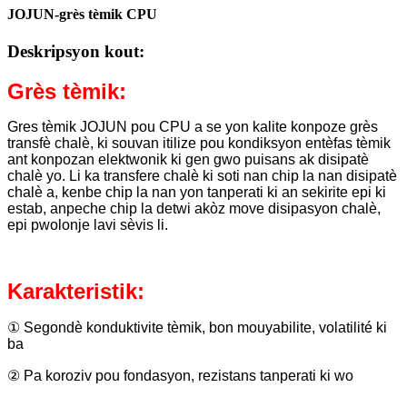
JOJUN-grès tèmik CPU
Deskripsyon kout:
Grès tèmik:
Gres tèmik JOJUN pou CPU a se yon kalite konpoze grès
transfè chalè, ki souvan itilize pou kondiksyon entèfas tèmik
ant konpozan elektwonik ki gen gwo puisans ak disipatè
chalè yo. Li ka transfere chalè ki soti nan chip la nan disipatè
chalè a, kenbe chip la nan yon tanperati ki an sekirite epi ki
estab, anpeche chip la detwi akòz move disipasyon chalè,
epi pwolonje lavi sèvis li.
Karakteristik:
① Segondè konduktivite tèmik, bon mouyabilite, volatilité ki
ba
② Pa koroziv pou fondasyon, rezistans tanperati ki wo