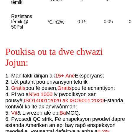
tèmik
Rezistans
tèmik @
0.15
0.05
0
℃.in2/w
50Psl
Poukisa ou ta dwe chwazi
Jojun:
1. Manifakti dirijan ak
15+ Ane
Eksperyans;
2. Lèt patant pou envansyon teknik
3.
Gratis
pou fè desen,
Gratis
pou fè echantiyon;
4. Pi wo a
Nivo 1000
liy pwodiksyon san
pousyè,
ISO14001:2020 ak ISO9001:2020
Estanda
kontwòl kalite ak anviwònman;
5.
Vit
& Livrezon alè epi
Ba
MOQ;
6. Pwosedi QC strik, Fè enspeksyon pwodwi dapre
estanda Ameriken an epi bay rapò enspeksyon
pwodwi a, Pousantaj defektye a anba a
0.2%