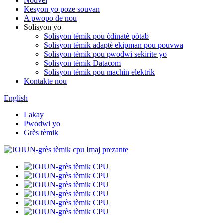
Nouvèl
Kesyon yo poze souvan
A pwopo de nou
Solisyon yo
Solisyon tèmik pou òdinatè pòtab
Solisyon tèmik adaptè ekipman pou pouvwa
Solisyon tèmik pou pwodwi sekirite yo
Solisyon tèmik Datacom
Solisyon tèmik pou machin elektrik
Kontakte nou
English
Lakay
Pwodwi yo
Grès tèmik