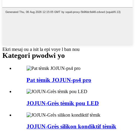
Ekri mesaj ou a isit la epi voye l ban nou
Kategori pwodwi yo
Pat tèmik JOJUN-ps4 pro
JOJUN-Grès tèmik pou LED
JOJUN-Grès silikon kondiktif tèmik