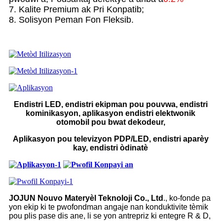
7. Kalite Premium ak Pri Konpatib;
8. Solisyon Peman Fon Fleksib.
Endistri LED, endistri ekipman pou pouvwa, endistri
kominikasyon, aplikasyon endistri elektwonik
otomobil pou bwat dekodeur,
Aplikasyon pou televizyon PDP/LED, endistri aparèy
kay, endistri òdinatè
JOJUN Nouvo Materyèl Teknoloji Co., Ltd
., ko-fonde pa
yon ekip ki te pwofondman angaje nan konduktivite tèmik
pou plis pase dis ane, li se yon antrepriz ki entegre R & D,