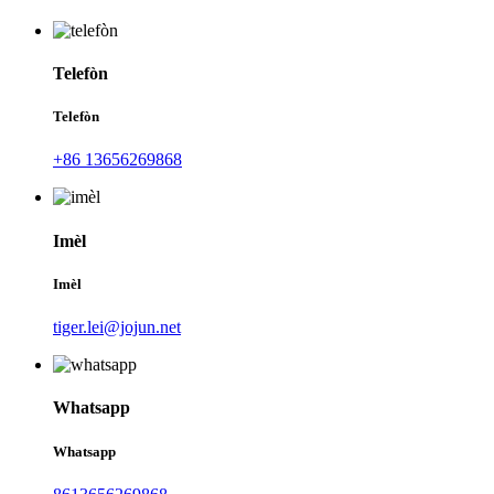
Telefòn
Telefòn
+86 13656269868
Imèl
Imèl
tiger.lei@jojun.net
Whatsapp
Whatsapp