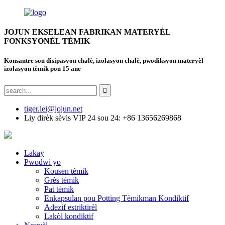
JOJUN EKSELEAN FABRIKAN MATERYÈL
FONKSYONÈL TÈMIK
Konsantre sou disipasyon chalè, izolasyon chalè, pwodiksyon materyèl
izolasyon tèmik pou 15 ane
tiger.lei@jojun.net
Liy dirèk sèvis VIP 24 sou 24: +86 13656269868
Lakay
Pwodwi yo
Kousen tèmik
Grès tèmik
Pat tèmik
Enkapsulan pou Potting Tèmikman Kondiktif
Adezif estriktirèl
Lakòl kondiktif