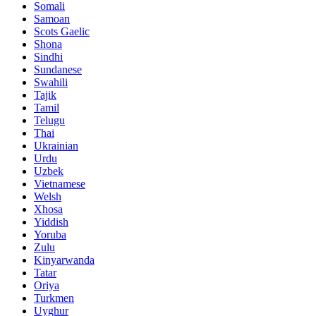
Somali
Samoan
Scots Gaelic
Shona
Sindhi
Sundanese
Swahili
Tajik
Tamil
Telugu
Thai
Ukrainian
Urdu
Uzbek
Vietnamese
Welsh
Xhosa
Yiddish
Yoruba
Zulu
Kinyarwanda
Tatar
Oriya
Turkmen
Uyghur