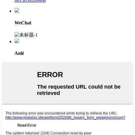
8613656269868
WeChat
Anlè