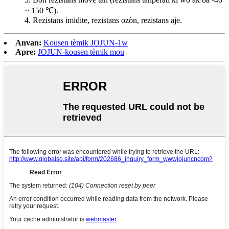
~ 150 ℃).
4. Rezistans imidite, rezistans ozòn, rezistans aje.
Anvan:
Kousen tèmik JOJUN-1w
Apre:
JOJUN-kousen tèmik mou