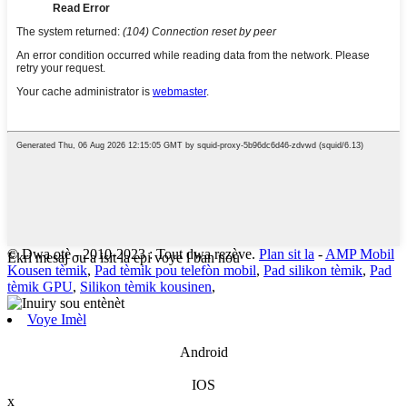
© Dwa otè - 2010-2023 : Tout dwa rezève.
Plan sit la
-
AMP Mobil
Ekri mesaj ou a isit la epi voye l ban nou
Kousen tèmik
,
Pad tèmik pou telefòn mobil
,
Pad silikon tèmik
,
Pad
tèmik GPU
,
Silikon tèmik kousinen
,
Voye Imèl
Android
IOS
x