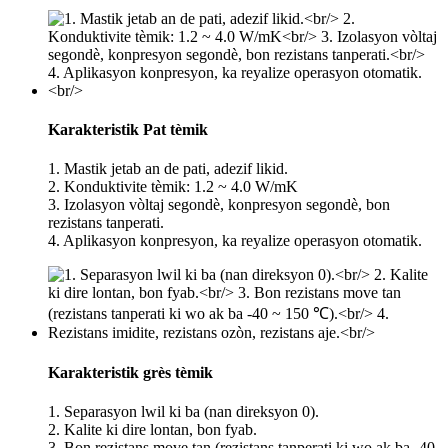
Karakteristik Pat tèmik
1. Mastik jetab an de pati, adezif likid.
2. Konduktivite tèmik: 1.2 ~ 4.0 W/mK
3. Izolasyon vòltaj segondè, konpresyon segondè, bon
rezistans tanperati.
4. Aplikasyon konpresyon, ka reyalize operasyon otomatik.
Karakteristik grès tèmik
1. Separasyon lwil ki ba (nan direksyon 0).
2. Kalite ki dire lontan, bon fyab.
3. Bon rezistans move tan (rezistans tanperati ki wo ak ba -40