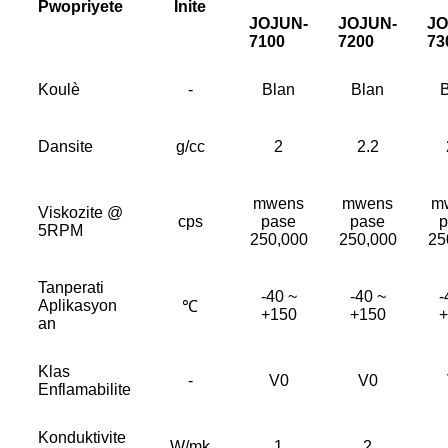
Pwopriyete
Inite
JOJUN-
JOJUN-
JO
7100
7200
73
Koulè
-
Blan
Blan
Dansite
g/cc
2
2.2
mwens
mwens
m
Viskozite @
cps
pase
pase
p
5RPM
250,000
250,000
25
Tanperati
-40 ~
-40 ~
-
Aplikasyon
℃
+150
+150
+
an
Klas
-
V0
V0
Enflamabilite
Konduktivite
W/mk
1
2