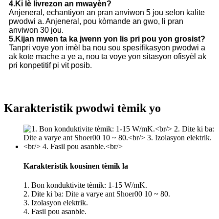
4.Ki lè livrezon an mwayèn?
Anjeneral, echantiyon an pran anviwon 5 jou selon kalite
pwodwi a. Anjeneral, pou kòmande an gwo, li pran
anviwon 30 jou.
5.Kijan mwen ta ka jwenn yon lis pri pou yon grosist?
Tanpri voye yon imèl ba nou sou spesifikasyon pwodwi a
ak kote mache a ye a, nou ta voye yon sitasyon ofisyèl ak
pri konpetitif pi vit posib.
Karakteristik pwodwi tèmik yo
Karakteristik kousinen tèmik la
1. Bon konduktivite tèmik: 1-15 W/mK.
2. Dite ki ba: Dite a varye ant Shoer00 10 ~ 80.
3. Izolasyon elektrik.
4. Fasil pou asanble.