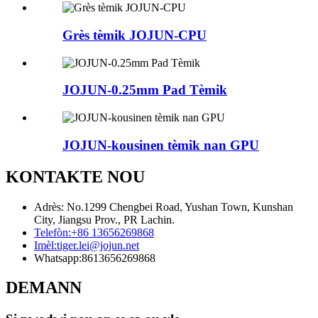
Grès tèmik JOJUN-CPU
JOJUN-0.25mm Pad Tèmik
JOJUN-kousinen tèmik nan GPU
KONTAKTE NOU
Adrès: No.1299 Chengbei Road, Yushan Town, Kunshan
City, Jiangsu Prov., PR Lachin.
Telefòn:
+86 13656269868
Imèl:
tiger.lei@jojun.net
Whatsapp:
8613656269868
DEMANN