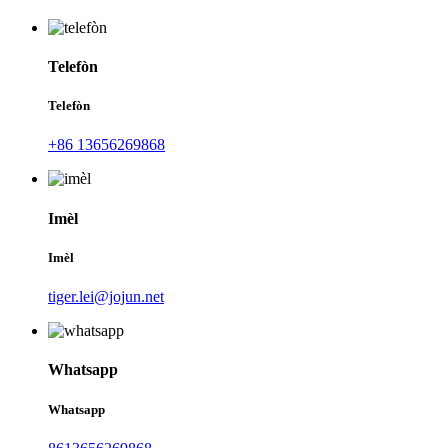
Telefòn
Telefòn
+86 13656269868
Imèl
Imèl
tiger.lei@jojun.net
Whatsapp
Whatsapp