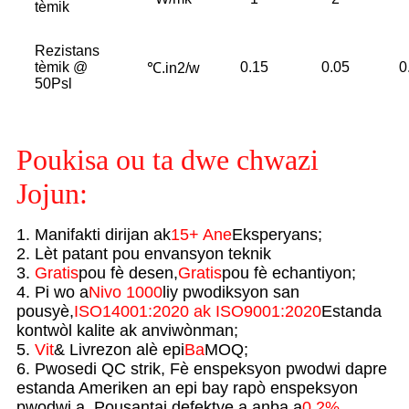
tèmik
Rezistans
tèmik @
0.15
0.05
0
℃.in2/w
50Psl
Poukisa ou ta dwe chwazi
Jojun:
1. Manifakti dirijan ak
15+ Ane
Eksperyans;
2. Lèt patant pou envansyon teknik
3.
Gratis
pou fè desen,
Gratis
pou fè echantiyon;
4. Pi wo a
Nivo 1000
liy pwodiksyon san
pousyè,
ISO14001:2020 ak ISO9001:2020
Estanda
kontwòl kalite ak anviwònman;
5.
Vit
& Livrezon alè epi
Ba
MOQ;
6. Pwosedi QC strik, Fè enspeksyon pwodwi dapre
estanda Ameriken an epi bay rapò enspeksyon
pwodwi a, Pousantaj defektye a anba a
0.2%