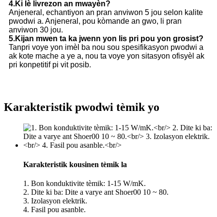
4.Ki lè livrezon an mwayèn?
Anjeneral, echantiyon an pran anviwon 5 jou selon kalite
pwodwi a. Anjeneral, pou kòmande an gwo, li pran
anviwon 30 jou.
5.Kijan mwen ta ka jwenn yon lis pri pou yon grosist?
Tanpri voye yon imèl ba nou sou spesifikasyon pwodwi a
ak kote mache a ye a, nou ta voye yon sitasyon ofisyèl ak
pri konpetitif pi vit posib.
Karakteristik pwodwi tèmik yo
Karakteristik kousinen tèmik la
1. Bon konduktivite tèmik: 1-15 W/mK.
2. Dite ki ba: Dite a varye ant Shoer00 10 ~ 80.
3. Izolasyon elektrik.
4. Fasil pou asanble.