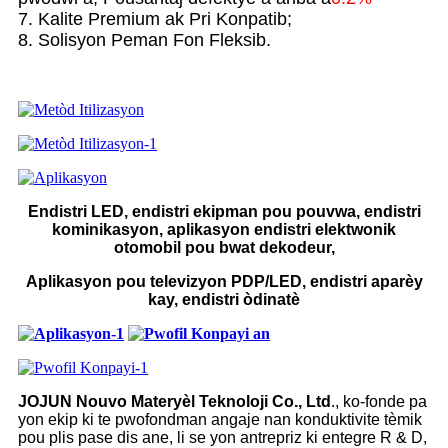
7. Kalite Premium ak Pri Konpatib;
8. Solisyon Peman Fon Fleksib.
Endistri LED, endistri ekipman pou pouvwa, endistri
kominikasyon, aplikasyon endistri elektwonik
otomobil pou bwat dekodeur,
Aplikasyon pou televizyon PDP/LED, endistri aparèy
kay, endistri òdinatè
JOJUN Nouvo Materyèl Teknoloji Co., Ltd
., ko-fonde pa
yon ekip ki te pwofondman angaje nan konduktivite tèmik
pou plis pase dis ane, li se yon antrepriz ki entegre R & D,