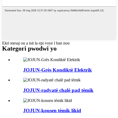
Ekri mesaj ou a isit la epi voye l ban nou
Kategori pwodwi yo
JOJUN-Grès Kondiktè Elektrik
JOJUN-radyatè chalè pad tèmik
JOJUN-kousen tèmik likid