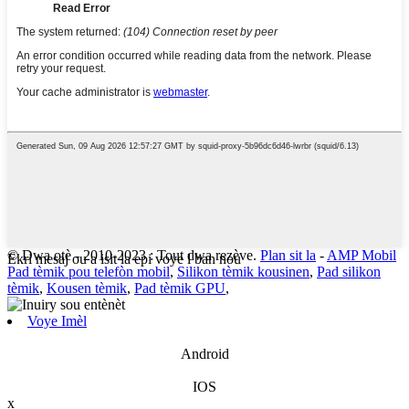
© Dwa otè - 2010-2023 : Tout dwa rezève.
Plan sit la
-
AMP Mobil
Ekri mesaj ou a isit la epi voye l ban nou
Pad tèmik pou telefòn mobil
,
Silikon tèmik kousinen
,
Pad silikon
tèmik
,
Kousen tèmik
,
Pad tèmik GPU
,
Voye Imèl
Android
IOS
x