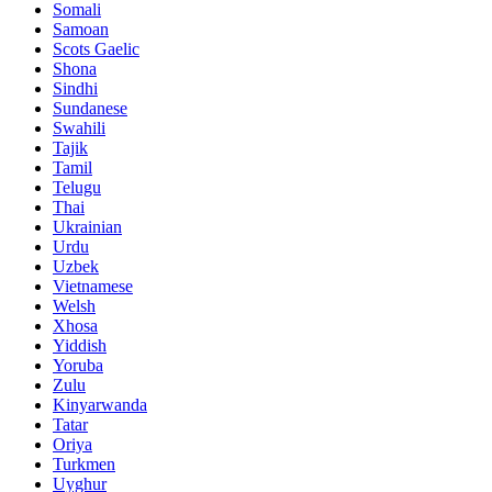
Somali
Samoan
Scots Gaelic
Shona
Sindhi
Sundanese
Swahili
Tajik
Tamil
Telugu
Thai
Ukrainian
Urdu
Uzbek
Vietnamese
Welsh
Xhosa
Yiddish
Yoruba
Zulu
Kinyarwanda
Tatar
Oriya
Turkmen
Uyghur