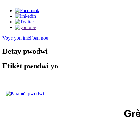
Voye yon imèl ban nou
Detay pwodwi
Etikèt pwodwi yo
Grè