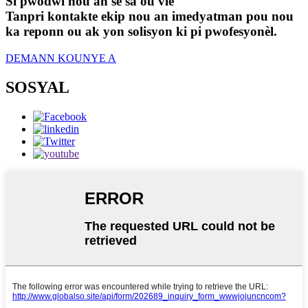
Si pwodwi nou an se sa ou vle
Tanpri kontakte ekip nou an imedyatman pou nou
ka reponn ou ak yon solisyon ki pi pwofesyonèl.
DEMANN KOUNYE A
SOSYAL