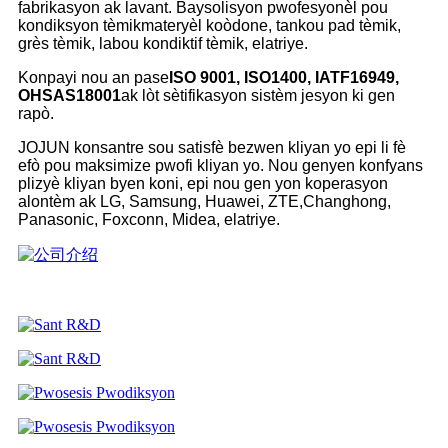
fabrikasyon ak lavant. Bay
solisyon pwofesyonèl pou
kondiksyon tèmik
materyèl koòdone, tankou pad tèmik,
grès tèmik, labou kondiktif tèmik, elatriye.
Konpayi nou an pase
ISO 9001, ISO1400, IATF16949,
OHSAS18001
ak lòt sètifikasyon sistèm jesyon ki gen
rapò.
JOJUN konsantre sou satisfè bezwen kliyan yo epi li fè
efò pou maksimize pwofi kliyan yo. Nou genyen konfyans
plizyè kliyan byen koni, epi nou gen yon koperasyon
alontèm ak LG, Samsung, Huawei, ZTE,
Changhong,
Panasonic, Foxconn, Midea, elatriye.