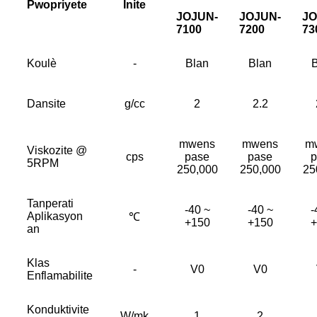
Pwopriyete
Inite
JOJUN-
JOJUN-
JO
7100
7200
73
Koulè
-
Blan
Blan
Dansite
g/cc
2
2.2
mwens
mwens
m
Viskozite @
cps
pase
pase
p
5RPM
250,000
250,000
25
Tanperati
-40 ~
-40 ~
-
Aplikasyon
℃
+150
+150
+
an
Klas
-
V0
V0
Enflamabilite
Konduktivite
W/mk
1
2