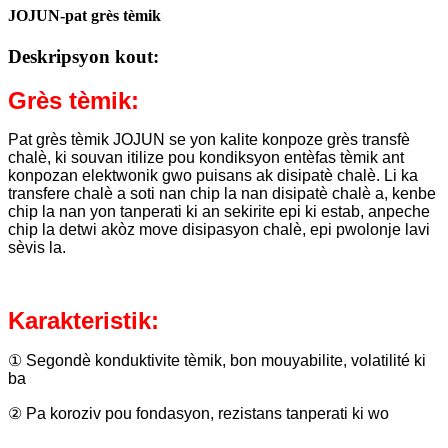
JOJUN-pat grès tèmik
Deskripsyon kout:
Grès tèmik:
Pat grès tèmik JOJUN se yon kalite konpoze grès transfè
chalè, ki souvan itilize pou kondiksyon entèfas tèmik ant
konpozan elektwonik gwo puisans ak disipatè chalè. Li ka
transfere chalè a soti nan chip la nan disipatè chalè a, kenbe
chip la nan yon tanperati ki an sekirite epi ki estab, anpeche
chip la detwi akòz move disipasyon chalè, epi pwolonje lavi
sèvis la.
Karakteristik:
① Segondè konduktivite tèmik, bon mouyabilite, volatilité ki
ba
② Pa koroziv pou fondasyon, rezistans tanperati ki wo