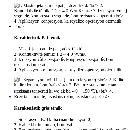
Karakteristik Pat tèmik
1. Mastik jetab an de pati, adezif likid.
2. Konduktivite tèmik: 1.2 ~ 4.0 W/mK
3. Izolasyon vòltaj segondè, konpresyon segondè, bon
rezistans tanperati.
4. Aplikasyon konpresyon, ka reyalize operasyon otomatik.
Karakteristik grès tèmik
1. Separasyon lwil ki ba (nan direksyon 0).
2. Kalite ki dire lontan, bon fyab.
3. Bon rezistans move tan (rezistans tanperati ki wo ak ba -40