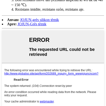
~ 150 ℃).
4. Rezistans imidite, rezistans ozòn, rezistans aje.
Anvan:
JOJUN-grès silikon tèmik
Apre:
JOJUN-Grès tèmik