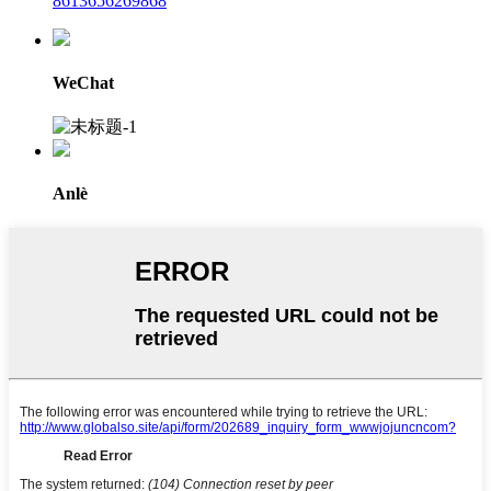
8613656269868
WeChat
Anlè