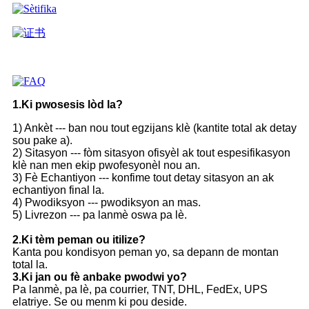
1.Ki pwosesis lòd la?
1) Ankèt --- ban nou tout egzijans klè (kantite total ak detay
sou pake a).
2) Sitasyon --- fòm sitasyon ofisyèl ak tout espesifikasyon
klè nan men ekip pwofesyonèl nou an.
3) Fè Echantiyon --- konfime tout detay sitasyon an ak
echantiyon final la.
4) Pwodiksyon --- pwodiksyon an mas.
5) Livrezon --- pa lanmè oswa pa lè.
2.Ki tèm peman ou itilize?
Kanta pou kondisyon peman yo, sa depann de montan
total la.
3.Ki jan ou fè anbake pwodwi yo?
Pa lanmè, pa lè, pa courrier, TNT, DHL, FedEx, UPS
elatriye. Se ou menm ki pou deside.