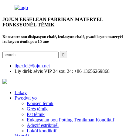
JOJUN EKSELEAN FABRIKAN MATERYÈL
FONKSYONÈL TÈMIK
Konsantre sou disipasyon chalè, izolasyon chalè, pwodiksyon materyèl
izolasyon tèmik pou 15 ane
tiger.lei@jojun.net
Liy dirèk sèvis VIP 24 sou 24: +86 13656269868
Lakay
Pwodwi yo
Kousen tèmik
Grès tèmik
Pat tèmik
Enkapsulan pou Potting Tèmikman Kondiktif
Adezif estriktirèl
Lakòl kondiktif