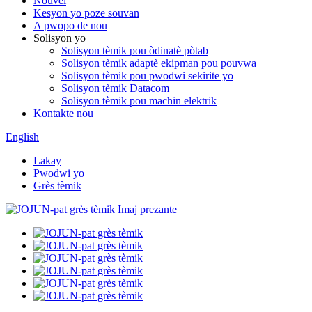
Nouvèl
Kesyon yo poze souvan
A pwopo de nou
Solisyon yo
Solisyon tèmik pou òdinatè pòtab
Solisyon tèmik adaptè ekipman pou pouvwa
Solisyon tèmik pou pwodwi sekirite yo
Solisyon tèmik Datacom
Solisyon tèmik pou machin elektrik
Kontakte nou
English
Lakay
Pwodwi yo
Grès tèmik