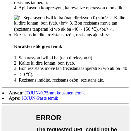
rezistans tanperati.
4. Aplikasyon konpresyon, ka reyalize operasyon otomatik.
Karakteristik grès tèmik
1. Separasyon lwil ki ba (nan direksyon 0).
2. Kalite ki dire lontan, bon fyab.
3. Bon rezistans move tan (rezistans tanperati ki wo ak ba -40
~ 150 ℃).
4. Rezistans imidite, rezistans ozòn, rezistans aje.
Anvan:
JOJUN-0.75mm kousinen tèmik
Apre:
JOJUN-Paste tèmik