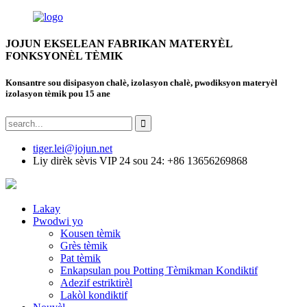
JOJUN EKSELEAN FABRIKAN MATERYÈL
FONKSYONÈL TÈMIK
Konsantre sou disipasyon chalè, izolasyon chalè, pwodiksyon materyèl
izolasyon tèmik pou 15 ane
tiger.lei@jojun.net
Liy dirèk sèvis VIP 24 sou 24: +86 13656269868
Lakay
Pwodwi yo
Kousen tèmik
Grès tèmik
Pat tèmik
Enkapsulan pou Potting Tèmikman Kondiktif
Adezif estriktirèl
Lakòl kondiktif