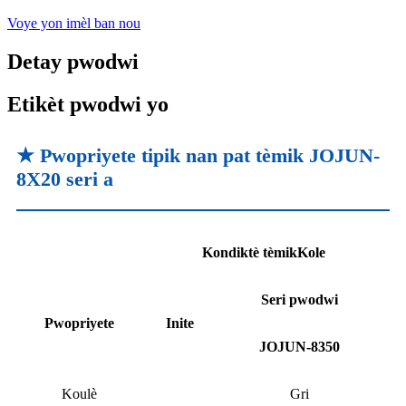
Voye yon imèl ban nou
Detay pwodwi
Etikèt pwodwi yo
★ Pwopriyete tipik nan pat tèmik JOJUN-
8X20 seri a
Kondiktè tèmik
Kole
Seri pwodwi
Pwopriyete
Inite
JOJUN-8350
Koulè
Gri