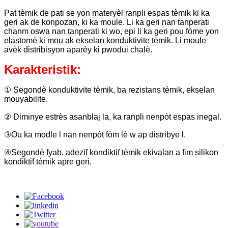
Pat tèmik de pati se yon materyèl ranpli espas tèmik ki ka
geri ak de konpozan, ki ka moule. Li ka geri nan tanperati
chanm oswa nan tanperati ki wo, epi li ka geri pou fòme yon
elastomè ki mou ak ekselan konduktivite tèmik. Li moule
avèk distribisyon aparèy ki pwodui chalè.
Karakteristik:
① Segondè konduktivite tèmik, ba rezistans tèmik, ekselan
mouyabilite.
② Diminye estrès asanblaj la, ka ranpli nenpòt espas inegal.
③Ou ka modle l nan nenpòt fòm lè w ap distribye l.
④Segondè fyab, adezif kondiktif tèmik ekivalan a fim silikon
kondiktif tèmik apre geri.