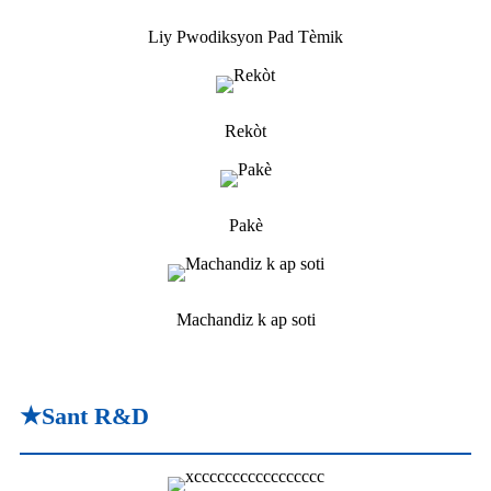
Liy Pwodiksyon Pad Tèmik
Rekòt
Pakè
Machandiz k ap soti
★Sant R&D