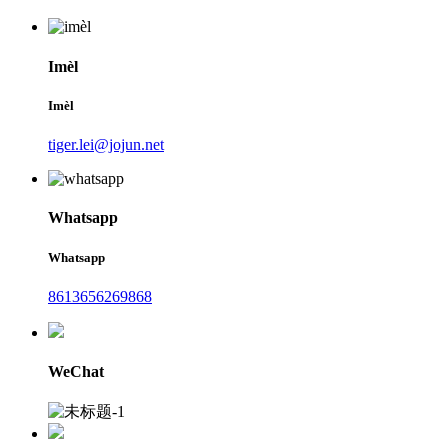
Imèl
Imèl
tiger.lei@jojun.net
Whatsapp
Whatsapp
8613656269868
WeChat