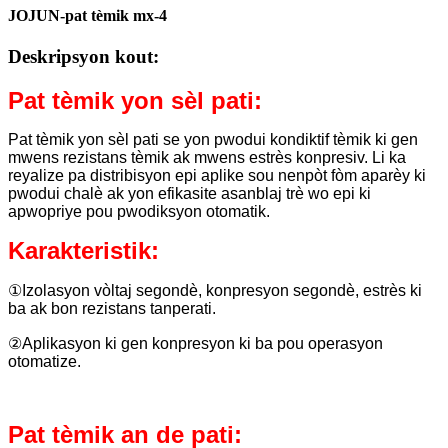
JOJUN-pat tèmik mx-4
Deskripsyon kout:
Pat tèmik yon sèl pati:
Pat tèmik yon sèl pati se yon pwodui kondiktif tèmik ki gen
mwens rezistans tèmik ak mwens estrès konpresiv. Li ka
reyalize pa distribisyon epi aplike sou nenpòt fòm aparèy ki
pwodui chalè ak yon efikasite asanblaj trè wo epi ki
apwopriye pou pwodiksyon otomatik.
Karakteristik:
①Izolasyon vòltaj segondè, konpresyon segondè, estrès ki
ba ak bon rezistans tanperati.
②Aplikasyon ki gen konpresyon ki ba pou operasyon
otomatize.
Pat tèmik an de pati: