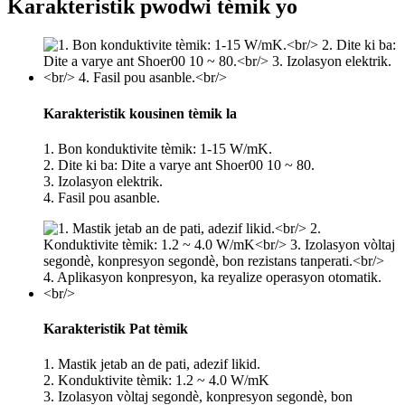
Karakteristik pwodwi tèmik yo
Karakteristik kousinen tèmik la
1. Bon konduktivite tèmik: 1-15 W/mK.
2. Dite ki ba: Dite a varye ant Shoer00 10 ~ 80.
3. Izolasyon elektrik.
4. Fasil pou asanble.
Karakteristik Pat tèmik
1. Mastik jetab an de pati, adezif likid.
2. Konduktivite tèmik: 1.2 ~ 4.0 W/mK
3. Izolasyon vòltaj segondè, konpresyon segondè, bon