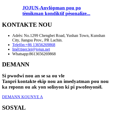
JOJUN-Anvlòpman pou po
tèmikman kondiktif pèsonalize...
KONTAKTE NOU
Adrès: No.1299 Chengbei Road, Yushan Town, Kunshan
City, Jiangsu Prov., PR Lachin.
Telefòn:
+86 13656269868
Imèl:
tiger.lei@jojun.net
Whatsapp:
8613656269868
DEMANN
Si pwodwi nou an se sa ou vle
Tanpri kontakte ekip nou an imedyatman pou nou
ka reponn ou ak yon solisyon ki pi pwofesyonèl.
DEMANN KOUNYE A
SOSYAL