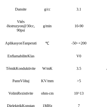
Dansite
g/cc
3.1
Vitès
èkstruzyon
@30cc,
g/min
10-90
90psi
Aplikasyon
Tanperati
-50~+200
℃
Enflamabilite
Klas
V0
Tèmik
Konduktivite
W/mK
3.5
Pann
Vòltaj
KV/mm
>5
Volim
Rezistivite
ohm-cm
10^13
Dielektrik
Konstan
1MHz
7