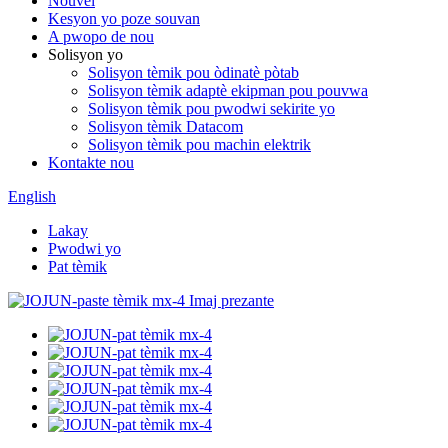
Nouvèl
Kesyon yo poze souvan
A pwopo de nou
Solisyon yo
Solisyon tèmik pou òdinatè pòtab
Solisyon tèmik adaptè ekipman pou pouvwa
Solisyon tèmik pou pwodwi sekirite yo
Solisyon tèmik Datacom
Solisyon tèmik pou machin elektrik
Kontakte nou
English
Lakay
Pwodwi yo
Pat tèmik