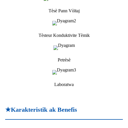
Tèsè Pann Vòltaj
Tèsteur Konduktivite Tèmik
Petrèsè
Laboratwa
★Karakteristik ak Benefis