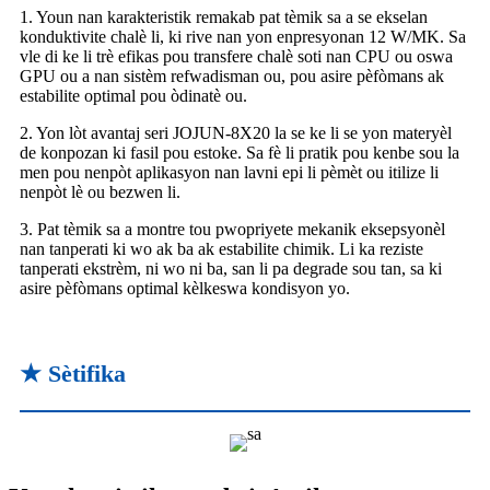
1. Youn nan karakteristik remakab pat tèmik sa a se ekselan
konduktivite chalè li, ki rive nan yon enpresyonan 12 W/MK. Sa
vle di ke li trè efikas pou transfere chalè soti nan CPU ou oswa
GPU ou a nan sistèm refwadisman ou, pou asire pèfòmans ak
estabilite optimal pou òdinatè ou.
2. Yon lòt avantaj seri JOJUN-8X20 la se ke li se yon materyèl
de konpozan ki fasil pou estoke. Sa fè li pratik pou kenbe sou la
men pou nenpòt aplikasyon nan lavni epi li pèmèt ou itilize li
nenpòt lè ou bezwen li.
3. Pat tèmik sa a montre tou pwopriyete mekanik eksepsyonèl
nan tanperati ki wo ak ba ak estabilite chimik. Li ka reziste
tanperati ekstrèm, ni wo ni ba, san li pa degrade sou tan, sa ki
asire pèfòmans optimal kèlkeswa kondisyon yo.
★ Sètifika